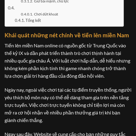
Giữ bài mạnh, chủ lực
Chơi dứt khoát
Tổng kết
Khái quát những nét chính về tiến lên miền Nam
Tiến lên miền Nam online có nguồn gốc từ Trung Quốc vào
thế kỷ IX và dần phát triển thành trò chơi thịnh hành tại
nhiều quốc gia châu Á. Với luật chơi hấp dẫn, dễ hiểu nhưng
không kém phần kịch tính thì game nhanh chóng trở thành
lựa chọn giải trí hàng đầu của đông đảo hội viên.
Ngày nay, ngoài việc chơi tại các tụ điểm truyền thống, người
yêu thích bộ môn này có thể dễ dàng tham gia trên nền tảng
trực tuyến. Việc chơi trực tuyến không chỉ tiện lợi mà còn
mở ra cơ hội nhận về nhiều phần thưởng giá trị khi bạn
giành chiến thắng.
Ngay sau đây, Website sẽ cung cấp cho bạn những quy tắc