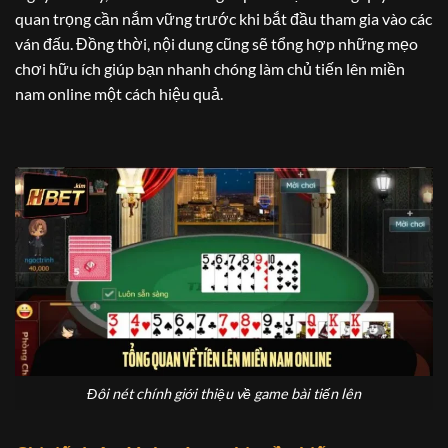
quan trọng cần nắm vững trước khi bắt đầu tham gia vào các
ván đấu. Đồng thời, nội dung cũng sẽ tổng hợp những mẹo
chơi hữu ích giúp bạn nhanh chóng làm chủ tiến lên miền
nam online một cách hiệu quả.
Đôi nét chính giới thiệu về game bài tiến lên