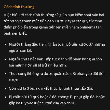
Cách tính thưởng
Việc hiểu rõ cách tính thưởng sẽ giúp bạn kiểm soát ván bài
tốt hơn và tránh mất tiền oan. Dưới đây là các quy tắc tính
điểm phổ biến trong game tiến lên miền nam onlinemà tân
binh nên biết:
Người thắng đầu tiên: Nhận toàn bộ tiền cược từ những
người còn lại.
Người chưa hết bài: Tiếp tục đánh để phân hạng, ai còn
bài mạnh hơn sẽ bị trừ nhiều hơn.
Thua cóng (không ra được quân nào): Bị phạt gấp đôi tiền
cược.
Còn giữ lá 3 bích khi kết thúc: Bị tính thua gấp đôi.
Bị chặt bởi tứ quý hoặc 3 đôi thông: Bị phạt gấp đôi hoặc
gấp ba tùy vào luật cụ thể của ván chơi.