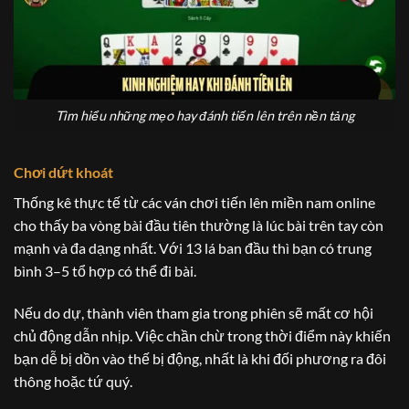
Tìm hiểu những mẹo hay đánh tiến lên trên nền tảng
Chơi dứt khoát
Thống kê thực tế từ các ván chơi tiến lên miền nam online
cho thấy ba vòng bài đầu tiên thường là lúc bài trên tay còn
mạnh và đa dạng nhất. Với 13 lá ban đầu thì bạn có trung
bình 3–5 tổ hợp có thể đi bài.
Nếu do dự, thành viên tham gia trong phiên sẽ mất cơ hội
chủ động dẫn nhịp. Việc chần chừ trong thời điểm này khiến
bạn dễ bị dồn vào thế bị động, nhất là khi đối phương ra đôi
thông hoặc tứ quý.