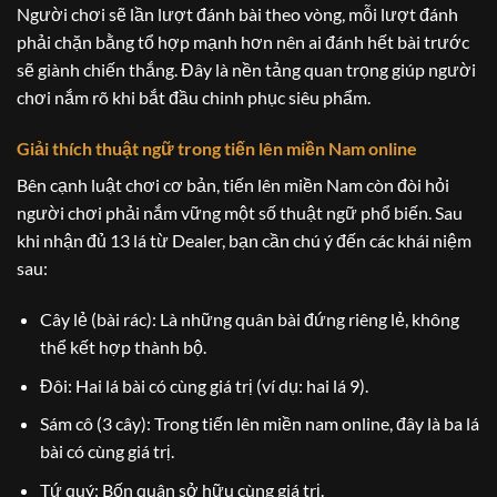
Người chơi sẽ lần lượt đánh bài theo vòng, mỗi lượt đánh
phải chặn bằng tổ hợp mạnh hơn nên ai đánh hết bài trước
sẽ giành chiến thắng. Đây là nền tảng quan trọng giúp người
chơi nắm rõ khi bắt đầu chinh phục siêu phẩm.
Giải thích thuật ngữ trong tiến lên miền Nam online
Bên cạnh luật chơi cơ bản, tiến lên miền Nam còn đòi hỏi
người chơi phải nắm vững một số thuật ngữ phổ biến. Sau
khi nhận đủ 13 lá từ Dealer, bạn cần chú ý đến các khái niệm
sau:
Cây lẻ (bài rác): Là những quân bài đứng riêng lẻ, không
thể kết hợp thành bộ.
Đôi: Hai lá bài có cùng giá trị (ví dụ: hai lá 9).
Sám cô (3 cây): Trong tiến lên miền nam online, đây là ba lá
bài có cùng giá trị.
Tứ quý: Bốn quân sở hữu cùng giá trị.