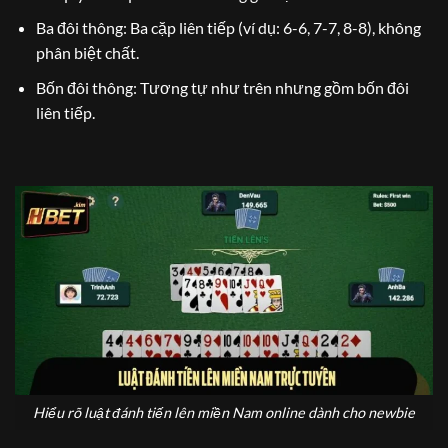
Ba đôi thông: Ba cặp liên tiếp (ví dụ: 6-6, 7-7, 8-8), không
phân biệt chất.
Bốn đôi thông: Tương tự như trên nhưng gồm bốn đôi
liên tiếp.
Hiểu rõ luật đánh tiến lên miền Nam online dành cho newbie