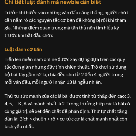
Chi tiết luật đánh mà newbie cần biết
Trước khi bước vào những ván đấu căng thẳng, người chơi
cần nắm rõ các nguyên tắc cơ bản để không bị rối khi tham
gia. Những điểm quan trọng mà tân thủ nên tìm hiểu kỹ
trước khi bắt đầu chơi:
Luật đánh cơ bản
Tiến lên miền nam online được xây dựng dựa trên các quy
tắc đơn giản nhưng đầy tính chiến thuật. Trò chơi sử dụng
bộ bài Tây gồm 52 lá, chia đều cho từ 2 đến 4 người trong
mỗi ván đấu, mỗi người nhận 13 lá ngẫu nhiên.
Thứ tự sức mạnh của các lá bài được tính từ thấp đến cao: 3,
4, 5,…, K, A và mạnh nhất là 2. Trong trường hợp các lá bài có
cùng giá trị, sẽ xét đến chất để phân định. Thứ tự chất tăng
dần là: Bích < chuồn < rô < cơ tức cơ là chất mạnh nhất còn
bích yếu nhất.