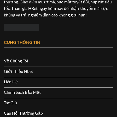
thưởng. Giao diện mượt mà, bảo mật tuyệt đối, nạp rút siêu
tốc. Tham gia HBet ngay hôm nay để nhận khuyến mãi cực
khủng và trải nghiệm đỉnh cao không giới hạn!
CỔNG THÔNG TIN
Về Chúng Tôi
Giới Thiệu Hbet
Liên Hệ
Chính Sách Bảo Mật
Tác Giả
Câu Hỏi Thường Gặp