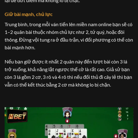
lại để dứt điểm mà không lo bị chặt.
Giữ bài mạnh, chủ lực
Trung bình, trong mỗi ván tiến lên miền nam online bạn sẽ có
1–2 quân bài thuộc nhóm chủ lực như 2, tứ quý, hoặc đôi
thông. Đừng vội tung ra ở đầu trận, vì đối phương có thể còn
bài mạnh hơn.
Nếu bạn giữ được ít nhất 2 quân này đến lượt bài còn 3 lá
trở xuống, khả năng lật ngược thế cờ là rất cao. Giả sử bạn
còn 3 lá gồm 2 cơ, 3 rô và 4 rô thì nếu đối thủ đi cây lẻ thì bạn
vẫn có thể kết thúc bằng 2 cơ mà không lo bị chặn.