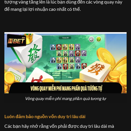
tượng vàng tăng lên là lúc bạn dùng đến các vòng quay này
để mang lại lợi nhuận cao nhất có thể.
Vòng quay miễn phí mang phần quà tương tự
Luôn đảm bảo nguồn vốn duy trì lâu dài
Các bạn hãy nhớ rằng vốn phải được duy trì lâu dài mà