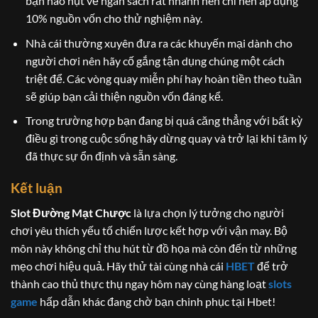
bạn hao hụt về ngân sách rất nhanh nên chỉ nên áp dụng
10% nguồn vốn cho thử nghiệm này.
Nhà cái thường xuyên đưa ra các khuyến mại dành cho
người chơi nên hãy cố gắng tận dụng chúng một cách
triệt để. Các vòng quay miễn phí hay hoàn tiền theo tuần
sẽ giúp bạn cải thiện nguồn vốn đáng kể.
Trong trường hợp bạn đang bị quá căng thẳng với bất kỳ
điều gì trong cuộc sống hãy dừng quay và trở lại khi tâm lý
đã thực sự ổn định và sẵn sàng.
Kết luận
Slot Đường Mạt Chược
là lựa chọn lý tưởng cho người
chơi yêu thích yếu tố chiến lược kết hợp với vận may. Bộ
môn này không chỉ thu hút từ đồ họa mà còn đến từ những
mẹo chơi hiệu quả. Hãy thử tài cùng nhà cái
HBET
để trở
thành cao thủ thực thụ ngay hôm nay cùng hàng loạt
slots
game
hấp dẫn khác đang chờ bạn chinh phục tại Hbet!