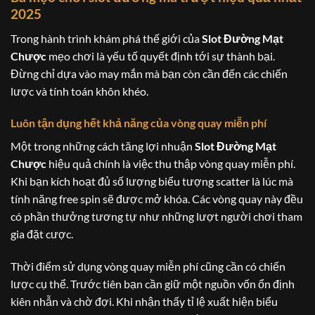
2025
Trong hành trình khám phá thế giới của
Slot Đường Mạt
Chược
mẹo chơi là yếu tố quyết định tới sự thành bại.
Đừng chỉ dựa vào may mắn mà bạn còn cần đến các chiến
lược và tính toán khôn khéo.
Luôn tận dụng hết khả năng của vòng quay miễn phí
Một trong những cách tăng lợi nhuận
Slot Đường Mạt
Chược
hiệu quả chính là việc thu thập vòng quay miễn phí.
Khi bạn kích hoạt đủ số lượng biểu tượng scatter là lúc mà
tính năng free spin sẽ được mở khóa. Các vòng quay này đều
có phần thưởng tương tự như những lượt người chơi tham
gia đặt cược.
Thời điểm sử dụng vòng quay miễn phí cũng cần có chiến
lược cụ thể. Trước tiên bạn cần giữ một nguồn vốn ổn định
kiên nhẫn và chờ đợi. Khi nhận thấy tỉ lệ xuất hiện biểu