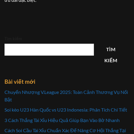
Tìm kiếm
TÌM
KIẾM
Bài viết mới
Chuyển Nhượng V.League 2025: Toàn Cảnh Thương Vụ Nổi
Bật
Soi kèo U23 Hàn Quốc vs U23 Indonesia: Phân Tích Chi Tiết
3 Cách Thắng Tài Xỉu Hiệu Quả Giúp Bạn Vào Bờ Nhanh
Cách Soi Cầu Tài Xỉu Chuẩn Xác Để Nâng Cơ Hội Thắng Tại