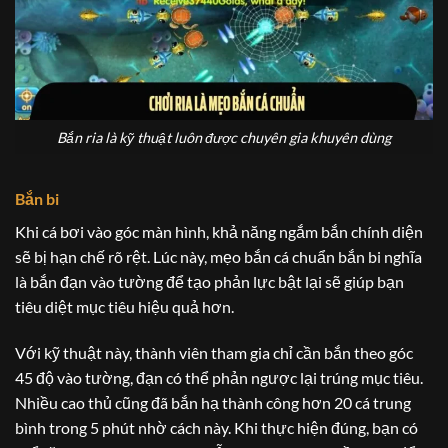
Bắn ria là kỹ thuật luôn được chuyên gia khuyên dùng
Bắn bi
Khi cá bơi vào góc màn hình, khả năng ngắm bắn chính diện
sẽ bị hạn chế rõ rệt. Lúc này, mẹo bắn cá chuẩn bắn bi nghĩa
là bắn đạn vào tường để tạo phản lực bật lại sẽ giúp bạn
tiêu diệt mục tiêu hiệu quả hơn.
Với kỹ thuật này, thành viên tham gia chỉ cần bắn theo góc
45 độ vào tường, đạn có thể phản ngược lại trúng mục tiêu.
Nhiều cao thủ cũng đã bắn hạ thành công hơn 20 cá trung
bình trong 5 phút nhờ cách này. Khi thực hiện đúng, bạn có