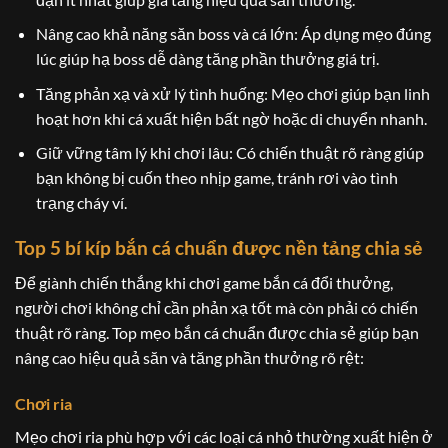
Nâng cao khả năng săn boss và cá lớn: Áp dụng mẹo đúng
lúc giúp hạ boss dễ dàng tăng phần thưởng giá trị.
Tăng phản xạ và xử lý tình huống: Mẹo chơi giúp bạn linh
hoạt hơn khi cá xuất hiện bất ngờ hoặc di chuyển nhanh.
Giữ vững tâm lý khi chơi lâu: Có chiến thuật rõ ràng giúp
bạn không bị cuốn theo nhịp game, tránh rơi vào tình
trạng cháy ví.
Top 5 bí kíp bắn cá chuẩn được nền tảng chia sẻ
Để giành chiến thắng khi chơi game bắn cá đổi thưởng,
người chơi không chỉ cần phản xạ tốt mà còn phải có chiến
thuật rõ ràng. Top mẹo bắn cá chuẩn được chia sẻ giúp bạn
nâng cao hiệu quả săn và tăng phần thưởng rõ rệt:
Chơi ria
Mẹo chơi ria phù hợp với các loại cá nhỏ thường xuất hiện ở