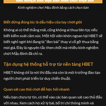
Kinh nghiệm chơi Mậu Binh bằng cách chọn bàn
Biết dừng đúng lúc là dấu hiệu của tay chơi giỏi
Không ai có thể thắng mãi, cũng không ai thua liên tục nếu
biết kiểm soát cảm xúc. Một hội viên khôn ngoan tại HBET sẽ
biết nghỉ ngơi khi đang bị “đen bài” thay vì cố gỡ thua bằng
mọi giá. Đây là nguyên tắc then chốt mà nhiều kinh nghiệm
chơi Mậu Binh đã chỉ ra.
Tận dụng hệ thống hỗ trợ từ nền tảng HBET
HBET không chỉ là nơi thi đấu mà còn là môi trường đào tạo
người chơi phát triển tư duy chiến thuật.
Quan sát cao thủ chơi để học hỏi nhanh
Nếu bạn chưa tự tin, có thể vào các bàn quan sát cao thủ đấu
với nhau. Xem cách họ xử lý bài, bố trí chi thông minh và