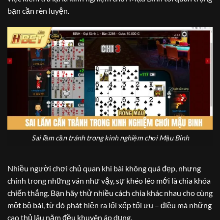
bạn cần rèn luyện.
Sai lầm cần tránh trong kinh nghiệm chơi Mậu Binh
Nhiều người chơi chủ quan khi bài không quá đẹp, nhưng
chính trong những ván như vậy, sự khéo léo mới là chìa khóa
chiến thắng. Bạn hãy thử nhiều cách chia khác nhau cho cùng
một bộ bài, từ đó phát hiện ra lối xếp tối ưu – điều mà những
cao thủ lâu năm đều khuyên áp dụng.