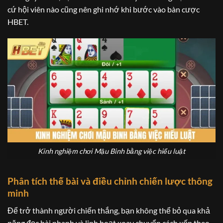
cứ hội viên nào cũng nên ghi nhớ khi bước vào bàn cược
HBET.
Kinh nghiệm chơi Mậu Binh bằng việc hiểu luật
Phân tích thế bài và điều chỉnh chiến lược thông
minh
Để trở thành người chiến thắng, bạn không thể bỏ qua khả
năng đọc bài nhanh và linh hoạt xoay chuyển cách xếp theo