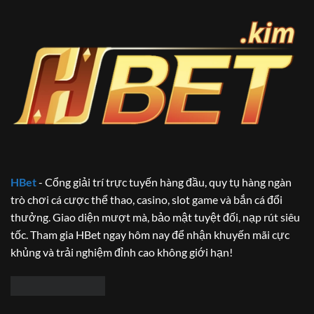
HBet
- Cổng giải trí trực tuyến hàng đầu, quy tụ hàng ngàn
trò chơi cá cược thể thao, casino, slot game và bắn cá đổi
thưởng. Giao diện mượt mà, bảo mật tuyệt đối, nạp rút siêu
tốc. Tham gia HBet ngay hôm nay để nhận khuyến mãi cực
khủng và trải nghiệm đỉnh cao không giới hạn!