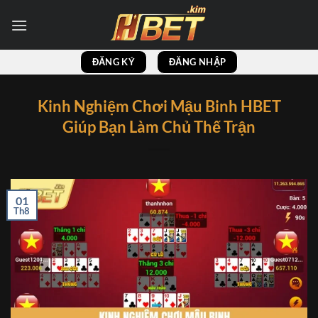
Bỏ
qua
nội
dung
ĐĂNG KÝ
ĐĂNG NHẬP
Kinh Nghiệm Chơi Mậu Binh HBET
Giúp Bạn Làm Chủ Thế Trận
01
Th8