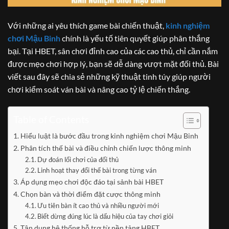
Với những ai yêu thích game bài chiến thuật,
kinh nghiệm
chơi Mậu Binh
chính là yếu tố tiên quyết giúp phân thắng
bại. Tại HBET, sân chơi đỉnh cao của các cao thủ, chỉ cần nắm
được mẹo chơi hợp lý, bạn sẽ dễ dàng vượt mặt đối thủ. Bài
viết sau đây sẽ chia sẻ những kỹ thuật tinh túy giúp người
chơi kiểm soát ván bài và nâng cao tỷ lệ chiến thắng.
Table of Contents
Hiểu luật là bước đầu trong kinh nghiệm chơi Mậu Binh
Phân tích thế bài và điều chỉnh chiến lược thông minh
Dự đoán lối chơi của đối thủ
Linh hoạt thay đổi thế bài trong từng ván
Áp dụng mẹo chơi độc đáo tại sảnh bài HBET
Chọn bàn và thời điểm đặt cược thông minh
Ưu tiên bàn ít cao thủ và nhiều người mới
Biết dừng đúng lúc là dấu hiệu của tay chơi giỏi
Tận dụng hệ thống hỗ trợ từ nền tảng HBET