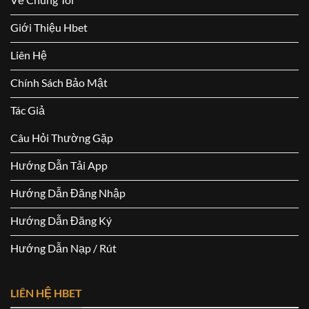
Giới Thiệu Hbet
Liên Hệ
Chính Sách Bảo Mật
Tác Giả
Câu Hỏi Thường Gặp
Hướng Dẫn Tải App
Hướng Dẫn Đăng Nhập
Hướng Dẫn Đăng Ký
Hướng Dẫn Nạp / Rút
LIÊN HỆ HBET