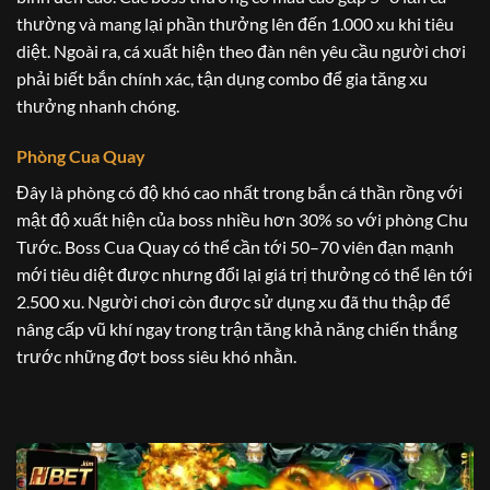
thường và mang lại phần thưởng lên đến 1.000 xu khi tiêu
diệt. Ngoài ra, cá xuất hiện theo đàn nên yêu cầu người chơi
phải biết bắn chính xác, tận dụng combo để gia tăng xu
thưởng nhanh chóng.
Phòng Cua Quay
Đây là phòng có độ khó cao nhất trong bắn cá thần rồng với
mật độ xuất hiện của boss nhiều hơn 30% so với phòng Chu
Tước. Boss Cua Quay có thể cần tới 50–70 viên đạn mạnh
mới tiêu diệt được nhưng đổi lại giá trị thưởng có thể lên tới
2.500 xu. Người chơi còn được sử dụng xu đã thu thập để
nâng cấp vũ khí ngay trong trận tăng khả năng chiến thắng
trước những đợt boss siêu khó nhằn.