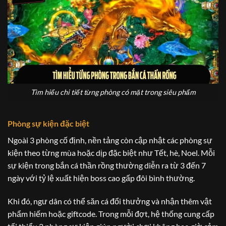
Tìm hiểu chi tiết từng phòng có mặt trong siêu phẩm
Phòng sự kiện đặc biệt
Ngoài 3 phòng cố định, nền tảng còn cập nhật các phòng sự
kiện theo từng mùa hoặc dịp đặc biệt như Tết, hè, Noel. Mỗi
sự kiện trong bắn cá thần rồng thường diễn ra từ 3 đến 7
ngày với tỷ lệ xuất hiện boss cao gấp đôi bình thường.
Khi đó, ngư dân có thể săn cá đổi thưởng và nhận thêm vật
phẩm hiếm hoặc giftcode. Trong mỗi đợt, hệ thống cung cấp