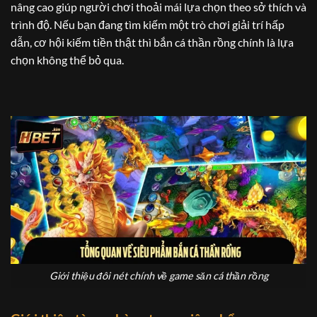
nâng cao giúp người chơi thoải mái lựa chọn theo sở thích và
trình độ. Nếu bạn đang tìm kiếm một trò chơi giải trí hấp
dẫn, cơ hội kiếm tiền thật thì bắn cá thần rồng chính là lựa
chọn không thể bỏ qua.
Giới thiệu đôi nét chính về game săn cá thần rồng