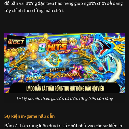
độ bắn và lượng đạn tiêu hao riêng giúp người chơi dễ dàng
tùy chỉnh theo từng màn chơi.
List lý do nên tham gia bắn cá thần rồng trên nền tảng
Sự kiện in-game hấp dẫn
Bắn cá thần rồng luôn duy trì sức hút nhờ vào các sự kiện in-