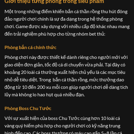
Giới thiệu từng phòng trong siêu phẩm
Một trong những điểm khiến bắn cá thần rồng thu hút đông
đảo người chơi chính là sự đa dạng trong hệ thống phòng
chơi. Game được xây dựng với nhiều cấp độ khác nhau mang
đến trải nghiệm phù hợp cho từng nhóm bet thủ:
Phòng bắn cá chính thức
Phòng chơi này được thiết kế dành riêng cho người mới với
giao diện đơn giản, tốc độ cá di chuyển vừa phải. Tại đây có
khoảng 20 loài cá thường xuất hiện chủ yếu là các mục tiêu
nhỏ dễ tiêu diệt. Trong bắn cá thần rồng, mức thưởng dao
động từ 10 đến 200 xu mỗi con giúp người chơi dễ dàng tích
lũy mà không lo hao hụt quá nhiều đạn.
Phòng Boss Chu Tước
Với sự xuất hiện của boss Chu Tước cùng hơn 10 loài cá
vàng quý hiếm phù hợp cho người chơi có kỹ năng trung
bình đến cao. Các boss thường có máu cao gấp 5–8 lần cá