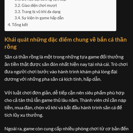
Giao diện chơi mượt
Trang bị vũ khí đa dạng
Sự kiện in-game hấp dẫn
Tổng kết
Khái quát những đặc điểm chung về bắn cá thần
rồng
Săn cá thần rồng là một trong những tựa game đổi thưởng
ăn tiền thật được săn đón nhất hiện nay tại nhà cái. Trò chơi
đưa người chơi bước vào hành trình khám phá lòng đại
dương với những pha săn cá kịch tính, hấp dẫn.
Với luật chơi đơn giản, dễ tiếp cận nên siêu phẩm phù hợp
cho cả tân thủ lẫn game thủ lâu năm. Thành viên chỉ cần nạp
tiền, mua đạn, chọn vũ khí và bắt đầu hành trình săn cá để
tích lũy xu thưởng.
Ngoài ra, game còn cung cấp nhiều phòng chơi từ cơ bản đến