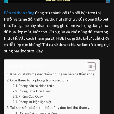
Bắn cá thần rồng
đang trở thành cái tên nổi bật trên thị
trường game đổi thưởng, thu hút sự chú ý của đông đảo bet
thủ. Tựa game này nhanh chóng ghi điểm với cộng đồng nhờ
đồ họa đẹp mắt, luật chơi đơn giản và khả năng đổi thưởng
thực tế. Vậy cách tham gia tại HBET có gì đặc biệt? Luật chơi
có dễ tiếp cận không? Tất cả sẽ được chia sẻ làm rõ trong nội
dung bài đọc dưới đây.
Table of Contents
Khái quát những đặc điểm chung về bắn cá thần rồng
Giới thiệu từng phòng trong siêu phẩm
Phòng bắn cá chính thức
Phòng Boss Chu Tước
Phòng Cua Quay
Phòng sự kiện đặc biệt
Tại sao siêu phẩm thu hút đông đảo bet thủ tham gia
Đồ họa đại dương cực đẹp